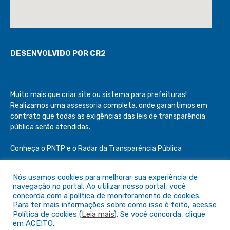
DESENVOLVIDO POR CR2
Muito mais que
criar site
ou
sistema para prefeituras
!
Realizamos uma
assessoria
completa, onde garantimos em
contrato que todas as exigências das
leis de transparência
pública
serão atendidas.
Conheça o
PNTP
e o
Radar da Transparência Pública
Nós usamos cookies para melhorar sua experiência de
navegação no portal. Ao utilizar nosso portal, você
concorda com a política de monitoramento de cookies.
Todos os direitos reservados a Câmara de São Félix do Araguaia
Para ter mais informações sobre como isso é feito, acesse
Política de cookies (
Leia mais
). Se você concorda, clique
em ACEITO.
Mapa do Site
Acessar Área Administrativa