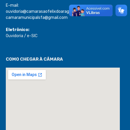
E-mail:
ouvidoria@camarasaofelixdoaraguaia.mt.gov.br
camaramunicipalsfa@gmail.com
Eletrônico:
Ouvidoria
/
e-SIC
COMO CHEGAR À CÂMARA