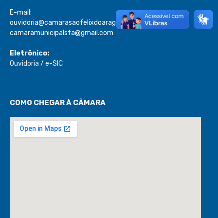
E-mail:
ouvidoria@camarasaofelixdoaraguaia.mt.gov.br
camaramunicipalsfa@gmail.com
Eletrônico:
Ouvidoria
/
e-SIC
COMO CHEGAR À CÂMARA