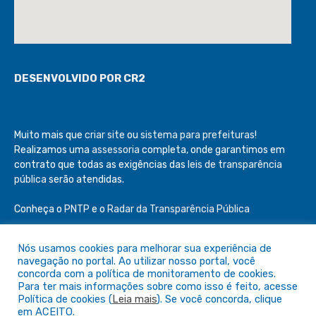
DESENVOLVIDO POR CR2
Muito mais que
criar site
ou
sistema para prefeituras
!
Realizamos uma
assessoria
completa, onde garantimos em
contrato que todas as exigências das
leis de transparência
pública
serão atendidas.
Conheça o
PNTP
e o
Radar da Transparência Pública
Nós usamos cookies para melhorar sua experiência de
navegação no portal. Ao utilizar nosso portal, você
concorda com a política de monitoramento de cookies.
Todos os direitos reservados a Câmara de São Félix do Araguaia
Para ter mais informações sobre como isso é feito, acesse
Política de cookies (
Leia mais
). Se você concorda, clique
em ACEITO.