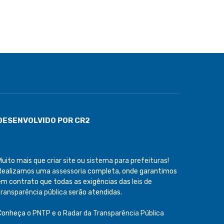
DESENVOLVIDO POR CR2
Muito mais que
criar site
ou
sistema para prefeituras
!
Realizamos uma
assessoria
completa, onde garantimos
em contrato que todas as exigências das
leis de
transparência pública
serão atendidas.
Conheça o
PNTP
e o
Radar da Transparência Pública