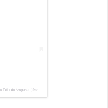
Uma publicação compartilhada por Prefeitura de São Félix do Araguaia (@saofelixdoaraguaia)