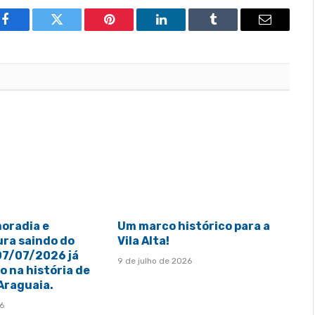
Facebook
Twitter
Pinterest
LinkedIn
Tumblr
Email
moradia e
Um marco histórico para a
ura saindo do
Vila Alta!
 07/07/2026 já
9 de julho de 2026
 na história de
 Araguaia.
26