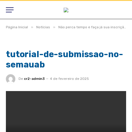
»
»
Página Inicial
Notícias
Não perca tempo e faça já sua inscrição e envie seu trabalho de Comunicação Oral na 1ª SEMAUAB de São Felix do Araguaia.
tutorial-de-submissao-no-
semauab
De
cr2-admin3
4 de fevereiro de 2025