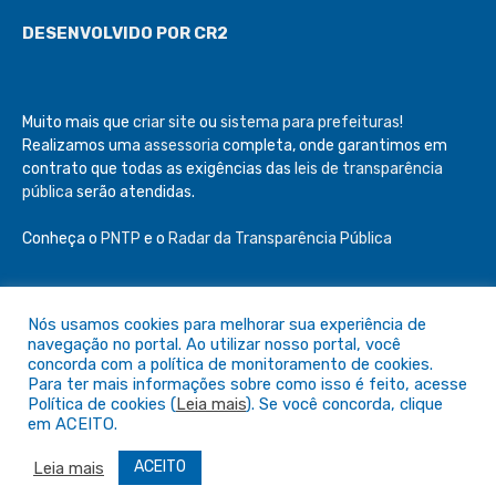
DESENVOLVIDO POR CR2
Muito mais que
criar site
ou
sistema para prefeituras
!
Realizamos uma
assessoria
completa, onde garantimos em
contrato que todas as exigências das
leis de transparência
pública
serão atendidas.
Conheça o
PNTP
e o
Radar da Transparência Pública
Nós usamos cookies para melhorar sua experiência de
navegação no portal. Ao utilizar nosso portal, você
Todos os direitos reservados a Câmara de São Félix do Araguaia
concorda com a política de monitoramento de cookies.
Para ter mais informações sobre como isso é feito, acesse
Política de cookies (
Leia mais
). Se você concorda, clique
Mapa do Site
Acessar Área Administrativa
em ACEITO.
Acessar o Webmail
ACEITO
Leia mais