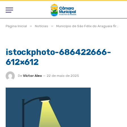
»
»
Página Inicial
Notícias
Município de São Félix do Araguaia firma convênio do Projeto MT Iluminado e será beneficiado com mais de 800 novas lâmpadas em comunidades rurais
istockphoto-686422666-
612×612
De
Víctor Alex
22 de maio de 2025