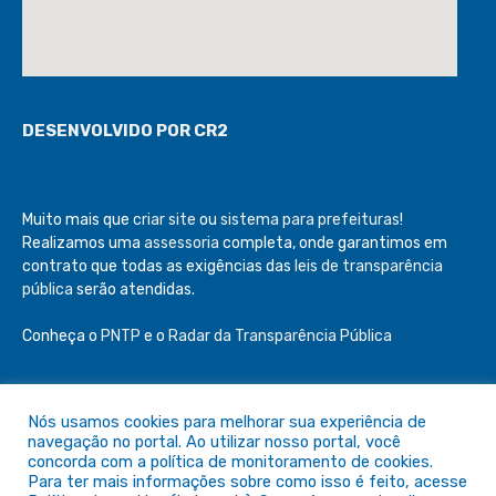
DESENVOLVIDO POR CR2
Muito mais que
criar site
ou
sistema para prefeituras
!
Realizamos uma
assessoria
completa, onde garantimos em
contrato que todas as exigências das
leis de transparência
pública
serão atendidas.
Conheça o
PNTP
e o
Radar da Transparência Pública
Nós usamos cookies para melhorar sua experiência de
navegação no portal. Ao utilizar nosso portal, você
Todos os direitos reservados a Câmara de São Félix do Araguaia
concorda com a política de monitoramento de cookies.
Para ter mais informações sobre como isso é feito, acesse