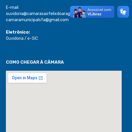
E-mail:
ouvidoria@camarasaofelixdoaraguaia.mt.gov.br
camaramunicipalsfa@gmail.com
Eletrônico:
Ouvidoria
/
e-SIC
COMO CHEGAR À CÂMARA