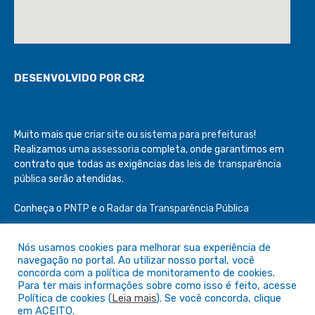
DESENVOLVIDO POR CR2
Muito mais que
criar site
ou
sistema para prefeituras
!
Realizamos uma
assessoria
completa, onde garantimos em
contrato que todas as exigências das
leis de transparência
pública
serão atendidas.
Conheça o
PNTP
e o
Radar da Transparência Pública
Nós usamos cookies para melhorar sua experiência de
navegação no portal. Ao utilizar nosso portal, você
concorda com a política de monitoramento de cookies.
Todos os direitos reservados a Câmara de São Félix do Araguaia
Para ter mais informações sobre como isso é feito, acesse
Política de cookies (
Leia mais
). Se você concorda, clique
em ACEITO.