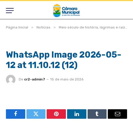
»
»
Página Inicial
Notícias
Meio século de história, lágrimas e raízes, São Félix do Araguaia vive noite inesquecível em homenagem aos pioneiros
WhatsApp Image 2026-05-
12 at 11.10.12 (12)
De
cr2-admin7
15 de maio de 2026
Facebook
Twitter
Pinterest
LinkedIn
Tumblr
Email