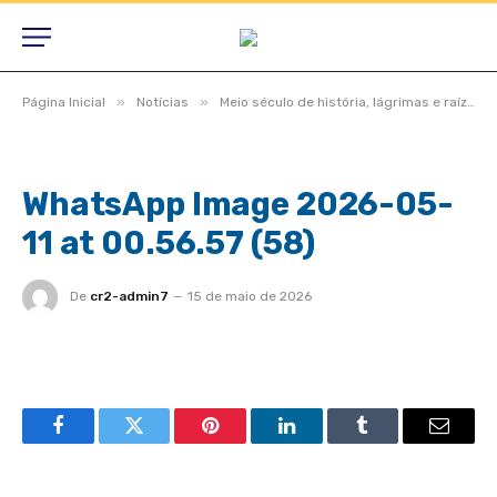
»
»
Página Inicial
Notícias
Meio século de história, lágrimas e raízes, São Félix do Araguaia vive noite inesquecível em homenagem aos pioneiros
WhatsApp Image 2026-05-
11 at 00.56.57 (58)
De
cr2-admin7
15 de maio de 2026
Facebook
Twitter
Pinterest
LinkedIn
Tumblr
Email