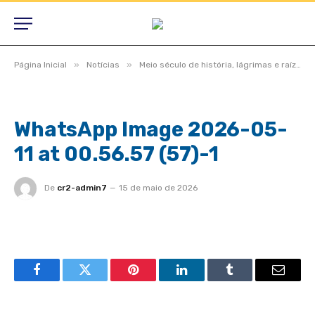
»
»
Página Inicial
Notícias
Meio século de história, lágrimas e raízes, São Félix do Araguaia vive noite inesquecível em homenagem aos pioneiros
WhatsApp Image 2026-05-
11 at 00.56.57 (57)-1
De
cr2-admin7
15 de maio de 2026
Facebook
Twitter
Pinterest
LinkedIn
Tumblr
Email