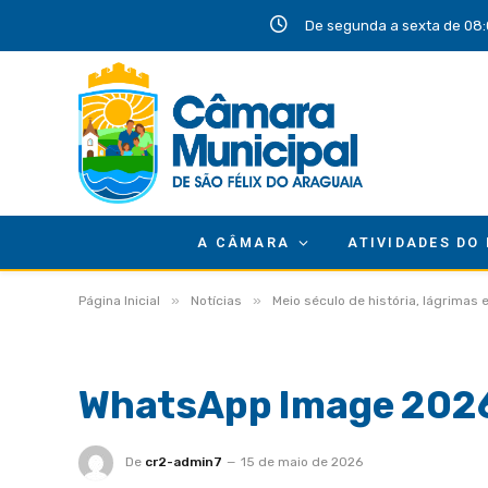
De segunda a sexta de 08:
A CÂMARA
ATIVIDADES DO
»
»
Página Inicial
Notícias
Meio século de história, lágrimas
WhatsApp Image 2026-
De
cr2-admin7
15 de maio de 2026