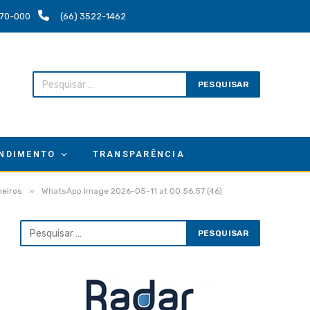
.670-000
(66) 3522-1462
NDIMENTO
TRANSPARÊNCIA
»
neiros
WhatsApp Image 2026-05-11 at 00.56.57 (46)