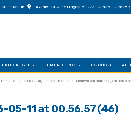
00h as 13:00h
Avenida Dr. Jose Fragelli, n°. 772 - Centro - Cep: 78
 LEGISLATIVO
O MUNICÍPIO
SESSÕES
ATE
 e raízes, São Félix do Araguaia vive noite inesquecível em homenagem aos pio
05-11 at 00.56.57 (46)