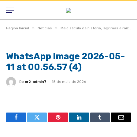
»
»
Página Inicial
Notícias
Meio século de história, lágrimas e raízes, São Félix do Araguaia vive noite inesquecível em homenagem aos pioneiros
WhatsApp Image 2026-05-
11 at 00.56.57 (4)
De
cr2-admin7
15 de maio de 2026
Facebook
Twitter
Pinterest
LinkedIn
Tumblr
Email