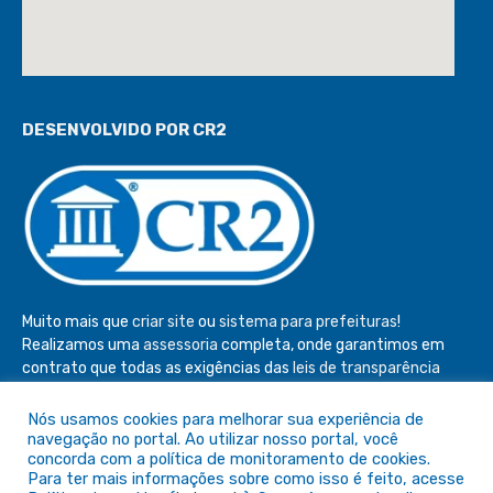
DESENVOLVIDO POR CR2
Muito mais que
criar site
ou
sistema para prefeituras
!
Realizamos uma
assessoria
completa, onde garantimos em
contrato que todas as exigências das
leis de transparência
pública
serão atendidas.
Nós usamos cookies para melhorar sua experiência de
Conheça o
PNTP
e o
Radar da Transparência Pública
navegação no portal. Ao utilizar nosso portal, você
concorda com a política de monitoramento de cookies.
Para ter mais informações sobre como isso é feito, acesse