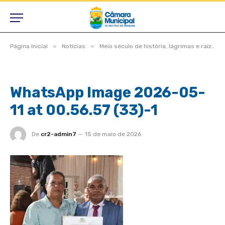
»
»
Página Inicial
Notícias
Meio século de história, lágrimas e raízes, São Félix do Araguaia vive noite inesquecível em homenagem aos pioneiros
WhatsApp Image 2026-05-
11 at 00.56.57 (33)-1
De
cr2-admin7
15 de maio de 2026