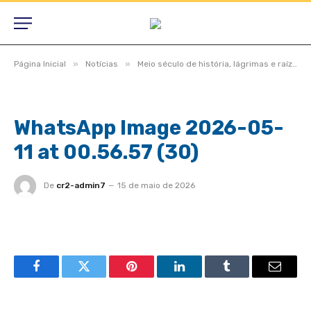
»
»
Página Inicial
Notícias
Meio século de história, lágrimas e raízes, São Félix do Araguaia vive noite inesquecível em homenagem aos pioneiros
WhatsApp Image 2026-05-
11 at 00.56.57 (30)
De
cr2-admin7
15 de maio de 2026
Facebook
Twitter
Pinterest
LinkedIn
Tumblr
Email