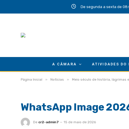
De segunda a sexta de 08:
A CÂMARA
ATIVIDADES DO
»
»
Página Inicial
Notícias
Meio século de história, lágrimas
WhatsApp Image 2026-
De
cr2-admin7
15 de maio de 2026