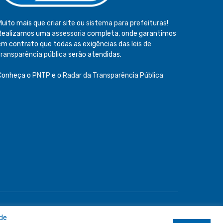
Muito mais que
criar site
ou
sistema para prefeituras
!
Realizamos uma
assessoria
completa, onde garantimos
em contrato que todas as exigências das
leis de
transparência pública
serão atendidas.
Conheça o
PNTP
e o
Radar da Transparência Pública
e
Acessar Área Administrativa
Acessar o Webmail
 de