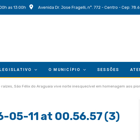
00h as 13:00h
Avenida Dr. Jose Fragelli, n°. 772 - Centro - Cep: 78
 LEGISLATIVO
O MUNICÍPIO
SESSÕES
ATE
 e raízes, São Félix do Araguaia vive noite inesquecível em homenagem aos pio
05-11 at 00.56.57 (3)