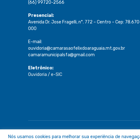
(66) 99720-2566
Presencial:
Avenida Dr. Jose Fragelli, n°. 772 – Centro – Cep: 78.670
000
E-mail:
ouvidoria@camarasaofelixdoaraguaia.mt.gov.br
camaramunicipalsfa@gmail.com
Eletrônico:
Ouvidoria
/
e-SIC
Todos os direitos reservados a Câmara de São Félix do A
Nós usamos cookies para melhorar sua experiência de navegação 