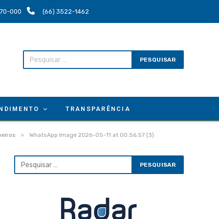
.670-000
(66) 3522-1462
NDIMENTO
TRANSPARÊNCIA
»
neiros
WhatsApp Image 2026-05-11 at 00.56.57 (3)