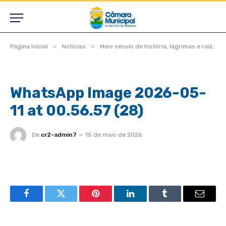
»
»
Página Inicial
Notícias
Meio século de história, lágrimas e raízes, São Félix do Araguaia vive noite inesquecível em homenagem aos pioneiros
WhatsApp Image 2026-05-
11 at 00.56.57 (28)
De
cr2-admin7
15 de maio de 2026
Facebook
Twitter
Pinterest
LinkedIn
Tumblr
Email