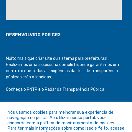
DESENVOLVIDO POR CR2
Muito mais que
criar site
ou
sistema para prefeituras
!
Realizamos uma
assessoria
completa, onde garantimos em
contrato que todas as exigências das
leis de transparência
pública
serão atendidas.
Conheça o
PNTP
e o
Radar da Transparência Pública
Nós usamos cookies para melhorar sua experiência de
navegação no portal. Ao utilizar nosso portal, você
Todos os direitos reservados a Câmara de São Félix do Araguaia
concorda com a política de monitoramento de cookies.
Para ter mais informações sobre como isso é feito, acesse