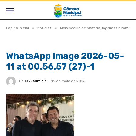
»
»
Página Inicial
Notícias
Meio século de história, lágrimas e raízes, São Félix do Araguaia vive noite inesquecível em homenagem aos pioneiros
WhatsApp Image 2026-05-
11 at 00.56.57 (27)-1
De
cr2-admin7
15 de maio de 2026