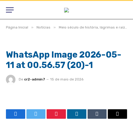
»
»
Página Inicial
Notícias
Meio século de história, lágrimas e raízes, São Félix do Araguaia vive noite inesquecível em homenagem aos pioneiros
WhatsApp Image 2026-05-
11 at 00.56.57 (20)-1
De
cr2-admin7
15 de maio de 2026
Facebook
Twitter
Pinterest
LinkedIn
Tumblr
Email