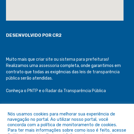
DESENVOLVIDO POR CR2
Muito mais que
criar site
ou
sistema para prefeituras
!
Realizamos uma
assessoria
completa, onde garantimos em
contrato que todas as exigências das
leis de transparência
pública
serão atendidas.
Conheça o
PNTP
e o
Radar da Transparência Pública
Nós usamos cookies para melhorar sua experiência de
navegação no portal. Ao utilizar nosso portal, você
Todos os direitos reservados a Câmara de São Félix do Araguaia
concorda com a política de monitoramento de cookies.
Para ter mais informações sobre como isso é feito, acesse