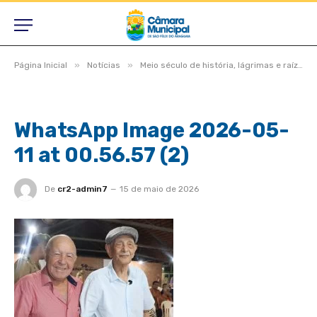
»
»
Página Inicial
Notícias
Meio século de história, lágrimas e raízes, São Félix do Araguaia vive noite inesquecível em homenagem aos pioneiros
WhatsApp Image 2026-05-
11 at 00.56.57 (2)
De
cr2-admin7
15 de maio de 2026