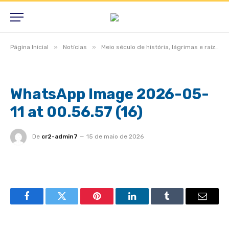
»
»
Página Inicial
Notícias
Meio século de história, lágrimas e raízes, São Félix do Araguaia vive noite inesquecível em homenagem aos pioneiros
WhatsApp Image 2026-05-
11 at 00.56.57 (16)
De
cr2-admin7
15 de maio de 2026
Facebook
Twitter
Pinterest
LinkedIn
Tumblr
Email