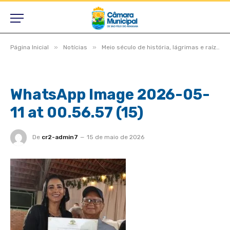
»
»
Página Inicial
Notícias
Meio século de história, lágrimas e raízes, São Félix do Araguaia vive noite inesquecível em homenagem aos pioneiros
WhatsApp Image 2026-05-
11 at 00.56.57 (15)
De
cr2-admin7
15 de maio de 2026