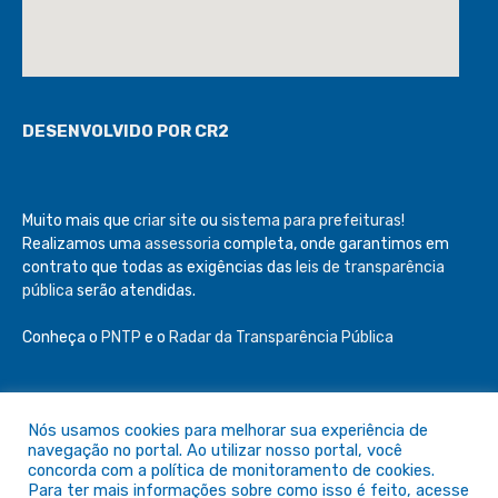
DESENVOLVIDO POR CR2
Muito mais que
criar site
ou
sistema para prefeituras
!
Realizamos uma
assessoria
completa, onde garantimos em
contrato que todas as exigências das
leis de transparência
pública
serão atendidas.
Conheça o
PNTP
e o
Radar da Transparência Pública
Nós usamos cookies para melhorar sua experiência de
Todos os direitos reservados a Câmara de São Félix do Araguaia
navegação no portal. Ao utilizar nosso portal, você
concorda com a política de monitoramento de cookies.
Para ter mais informações sobre como isso é feito, acesse