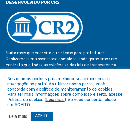
DESENVOLVIDO POR CR2
Muito mais que
criar site
ou
sistema para prefeituras
!
Realizamos uma
assessoria
completa, onde garantimos em
contrato que todas as exigências das
leis de transparência
pública
serão atendidas.
Nós usamos cookies para melhorar sua experiência de
Conheça o
PNTP
e o
Radar da Transparência Pública
navegação no portal. Ao utilizar nosso portal, você
concorda com a política de monitoramento de cookies.
Para ter mais informações sobre como isso é feito, acesse
Política de cookies (
Leia mais
). Se você concorda, clique
em ACEITO.
Todos os direitos reservados a Câmara de São Félix do Araguaia
ACEITO
Leia mais
Mapa do Site
Acessar Área Administrativa