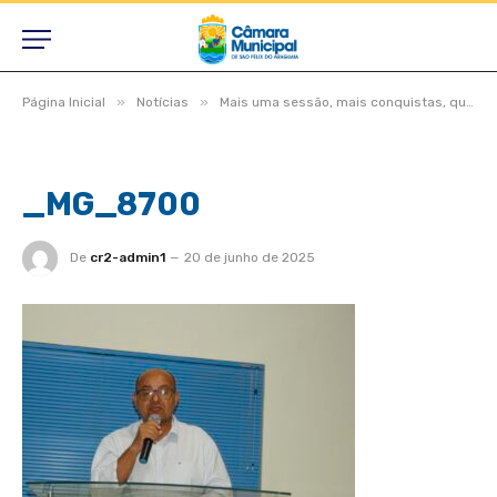
»
»
Página Inicial
Notícias
Mais uma sessão, mais conquistas, quando Câmara e Prefeitura andam juntas, o povo ganha
_MG_8700
De
cr2-admin1
20 de junho de 2025