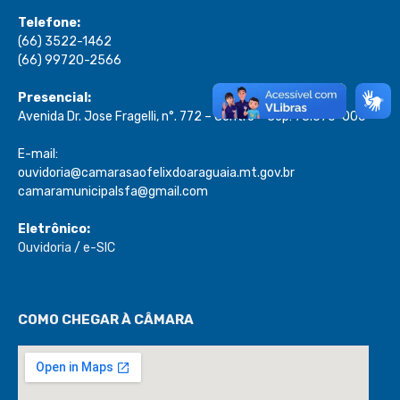
Telefone:
(66) 3522-1462
(66) 99720-2566
Presencial:
Avenida Dr. Jose Fragelli, n°. 772 – Centro – Cep: 78.670-000
E-mail:
ouvidoria@camarasaofelixdoaraguaia.mt.gov.br
camaramunicipalsfa@gmail.com
Eletrônico:
Ouvidoria
/
e-SIC
COMO CHEGAR À CÂMARA