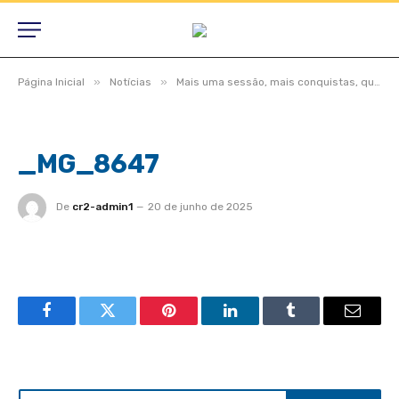
»
»
Página Inicial
Notícias
Mais uma sessão, mais conquistas, quando Câmara e Prefeitura andam juntas, o povo ganha
_MG_8647
De
cr2-admin1
20 de junho de 2025
Facebook
Twitter
Pinterest
LinkedIn
Tumblr
Email