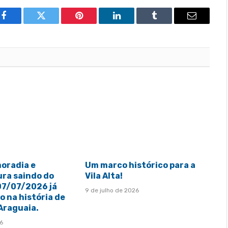
Facebook
Twitter
Pinterest
LinkedIn
Tumblr
Email
moradia e
Um marco histórico para a
ura saindo do
Vila Alta!
 07/07/2026 já
9 de julho de 2026
 na história de
 Araguaia.
26