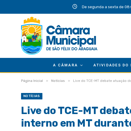
De segunda a sexta de 08:
A CÂMARA
ATIVIDADES DO
»
»
Página Inicial
Notícias
Live do TCE-MT debate atuação do
NOTÍCIAS
Live do TCE-MT debat
interno em MT durant