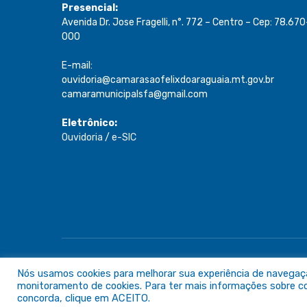
Presencial:
Avenida Dr. Jose Fragelli, n°. 772 – Centro – Cep: 78.670
000
E-mail:
ouvidoria@camarasaofelixdoaraguaia.mt.gov.br
camaramunicipalsfa@gmail.com
Eletrônico:
Ouvidoria
/
e-SIC
Todos os direitos reservados a Câmara de São Félix do A
Nós usamos cookies para melhorar sua experiência de navegação 
monitoramento de cookies. Para ter mais informações sobre com
concorda, clique em ACEITO.