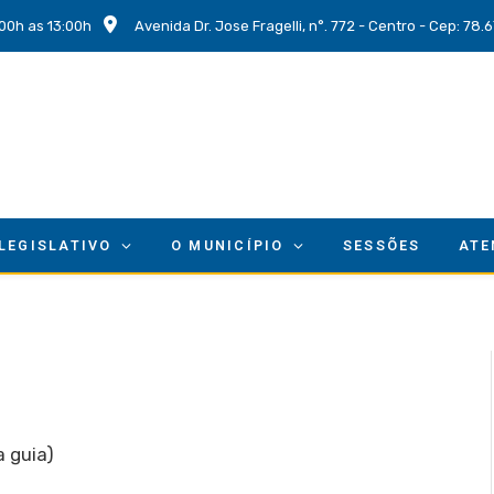
00h as 13:00h
Avenida Dr. Jose Fragelli, n°. 772 - Centro - Cep: 78
 LEGISLATIVO
O MUNICÍPIO
SESSÕES
ATE
 guia)