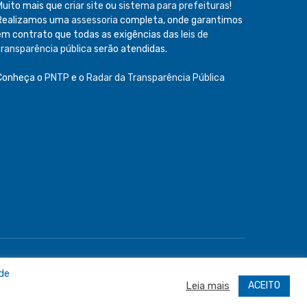
Muito mais que
criar site
ou
sistema para prefeituras
!
Realizamos uma
assessoria
completa, onde garantimos
em contrato que todas as exigências das
leis de
transparência pública
serão atendidas.
Conheça o
PNTP
e o
Radar da Transparência Pública
e
Acessar Área Administrativa
Acessar o Webmail
 de
ACEITO
Leia mais