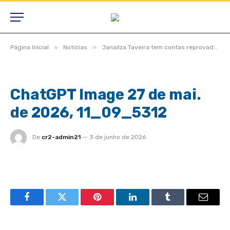
»
»
Página Inicial
Notícias
Janailza Taveira tem contas reprovadas após rombo milionário, dívidas previdenciárias e retenção de dinheiro de servidores
ChatGPT Image 27 de mai.
de 2026, 11_09_5312
De
cr2-admin21
3 de junho de 2026
Facebook
Twitter
Pinterest
LinkedIn
Tumblr
Email