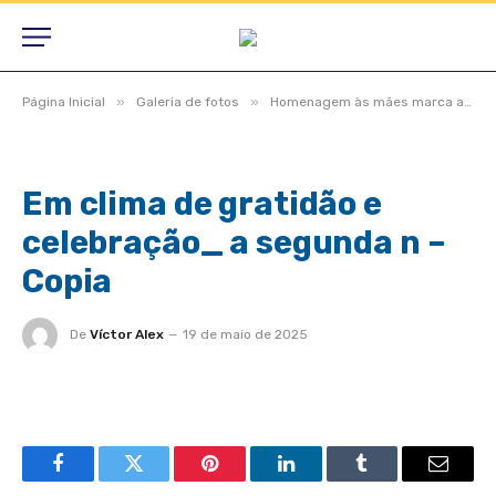
»
»
Página Inicial
Galeria de fotos
Homenagem às mães marca a segunda noite das comemorações pelos 49 anos de São Félix do Araguaia
Em clima de gratidão e
celebração_ a segunda n –
Copia
De
Víctor Alex
19 de maio de 2025
Facebook
Twitter
Pinterest
LinkedIn
Tumblr
Email