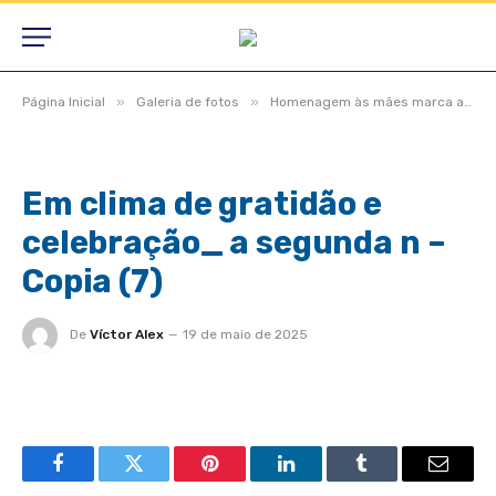
»
»
Página Inicial
Galeria de fotos
Homenagem às mães marca a segunda noite das comemorações pelos 49 anos de São Félix do Araguaia
Em clima de gratidão e
celebração_ a segunda n –
Copia (7)
De
Víctor Alex
19 de maio de 2025
Facebook
Twitter
Pinterest
LinkedIn
Tumblr
Email