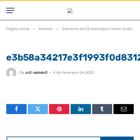
»
»
Página Inicial
Notícias
Gestores de 22 municípios lotam auditório no TCE-MT para debater eficiência na gestão pública
e3b58a34217e3f1993f0d831
De
cr2-admin3
4 de fevereiro de 2025
Facebook
Twitter
Pinterest
LinkedIn
Tumblr
Email