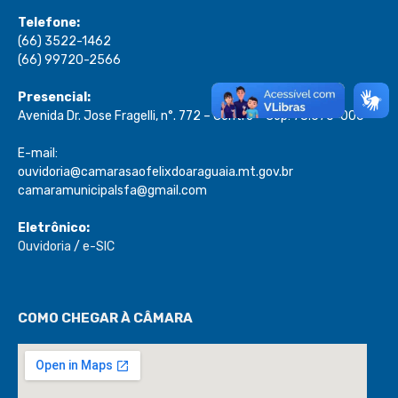
Telefone:
(66) 3522-1462
(66) 99720-2566
Presencial:
Avenida Dr. Jose Fragelli, n°. 772 – Centro – Cep: 78.670-000
E-mail:
ouvidoria@camarasaofelixdoaraguaia.mt.gov.br
camaramunicipalsfa@gmail.com
Eletrônico:
Ouvidoria
/
e-SIC
COMO CHEGAR À CÂMARA