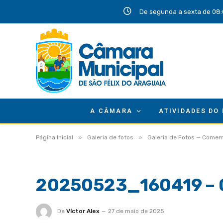
De segunda a sexta de 08:
A CÂMARA
ATIVIDADES DO
»
»
Página Inicial
Galeria de fotos
Galeria de Fotos — Comem
20250523_160419 – 
De
Víctor Alex
27 de maio de 2025