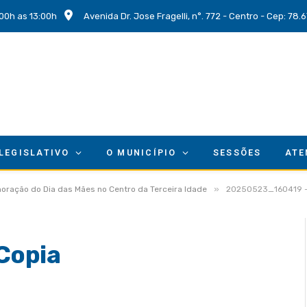
00h as 13:00h
Avenida Dr. Jose Fragelli, n°. 772 - Centro - Cep: 78
 LEGISLATIVO
O MUNICÍPIO
SESSÕES
ATE
»
oração do Dia das Mães no Centro da Terceira Idade
20250523_160419 –
Copia