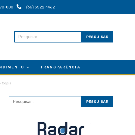
.670-000
(66) 3522-1462
NDIMENTO
TRANSPARÊNCIA
 Copia