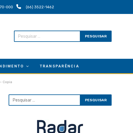
.670-000
(66) 3522-1462
NDIMENTO
TRANSPARÊNCIA
 Copia