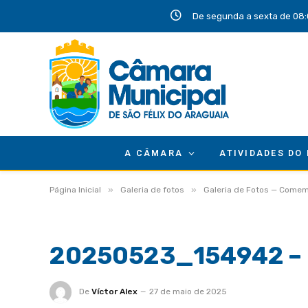
De segunda a sexta de 08:
A CÂMARA
ATIVIDADES DO
»
»
Página Inicial
Galeria de fotos
Galeria de Fotos — Comem
20250523_154942 – 
De
Víctor Alex
27 de maio de 2025