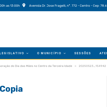
00h as 13:00h
Avenida Dr. Jose Fragelli, n°. 772 - Centro - Cep: 78
 LEGISLATIVO
O MUNICÍPIO
SESSÕES
ATE
»
oração do Dia das Mães no Centro da Terceira Idade
20250523_154942 –
Copia