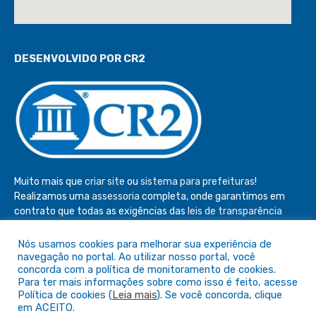
DESENVOLVIDO POR CR2
Muito mais que
criar site
ou
sistema para prefeituras
!
Realizamos uma
assessoria
completa, onde garantimos em
contrato que todas as exigências das
leis de transparência
pública
serão atendidas.
Nós usamos cookies para melhorar sua experiência de
Conheça o
PNTP
e o
Radar da Transparência Pública
navegação no portal. Ao utilizar nosso portal, você
concorda com a política de monitoramento de cookies.
Para ter mais informações sobre como isso é feito, acesse
Política de cookies (
Leia mais
). Se você concorda, clique
em ACEITO.