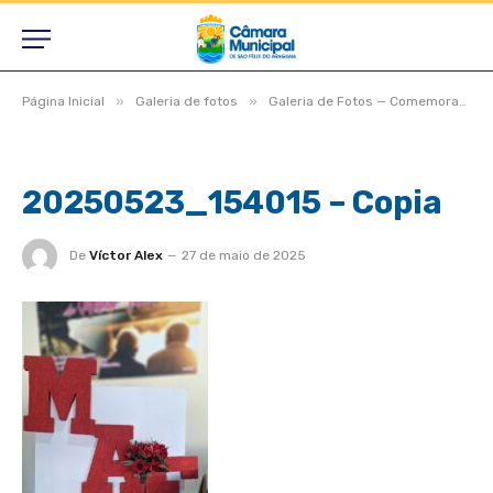
»
»
Página Inicial
Galeria de fotos
Galeria de Fotos — Comemoração do Dia das Mães no Centro da Terceira Idade
20250523_154015 – Copia
De
Víctor Alex
27 de maio de 2025