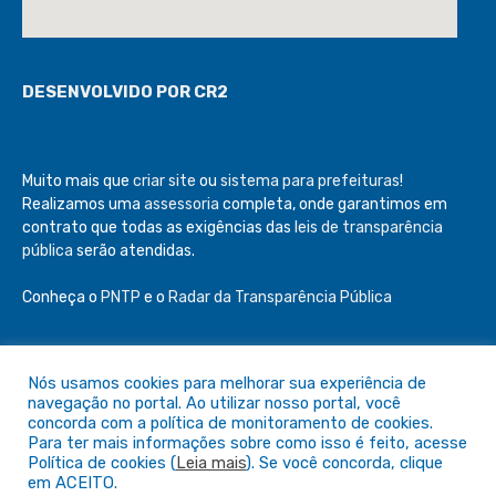
DESENVOLVIDO POR CR2
Muito mais que
criar site
ou
sistema para prefeituras
!
Realizamos uma
assessoria
completa, onde garantimos em
contrato que todas as exigências das
leis de transparência
pública
serão atendidas.
Conheça o
PNTP
e o
Radar da Transparência Pública
Nós usamos cookies para melhorar sua experiência de
navegação no portal. Ao utilizar nosso portal, você
Todos os direitos reservados a Câmara de São Félix do Araguaia
concorda com a política de monitoramento de cookies.
Para ter mais informações sobre como isso é feito, acesse
Política de cookies (
Leia mais
). Se você concorda, clique
Mapa do Site
Acessar Área Administrativa
em ACEITO.
Acessar o Webmail