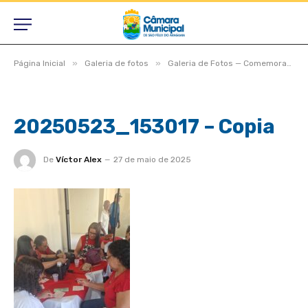
»
»
Página Inicial
Galeria de fotos
Galeria de Fotos — Comemoração do Dia das Mães no Centro da Terceira Idade
20250523_153017 – Copia
De
Víctor Alex
27 de maio de 2025