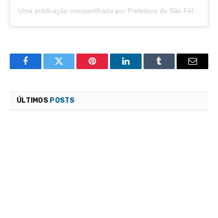
Uma publicação compartilhada por Prefeitura de São Félix do Araguaia (@saofelixdoaraguaia)
Facebook
Twitter
Pinterest
LinkedIn
Tumblr
Email
ÚLTIMOS
POSTS