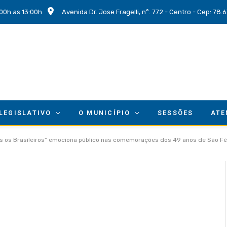
00h as 13:00h
Avenida Dr. Jose Fragelli, n°. 772 - Centro - Cep: 78
 LEGISLATIVO
O MUNICÍPIO
SESSÕES
ATE
s os Brasileiros” emociona público nas comemorações dos 49 anos de São Fé