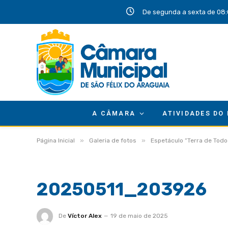
De segunda a sexta de 08:
A CÂMARA
ATIVIDADES DO
»
»
Página Inicial
Galeria de fotos
Espetáculo “Terra de Todo
20250511_203926
De
Víctor Alex
19 de maio de 2025