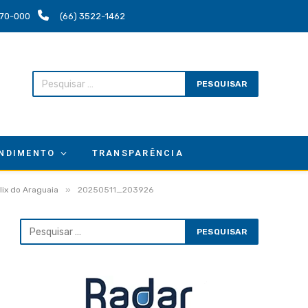
.670-000
(66) 3522-1462
NDIMENTO
TRANSPARÊNCIA
»
lix do Araguaia
20250511_203926