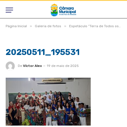
»
»
Página Inicial
Galeria de fotos
Espetáculo “Terra de Todos os Brasileiros” emociona público nas comemorações dos 49 anos de São Félix do Araguaia
20250511_195531
De
Víctor Alex
19 de maio de 2025