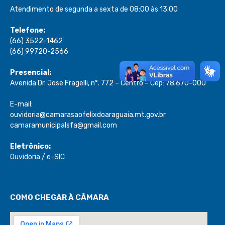
Atendimento de segunda a sexta de 08:00 às 13:00
Telefone:
(66) 3522-1462
(66) 99720-2566
Presencial:
Avenida Dr. Jose Fragelli, n°. 772 – Centro – Cep: 78.670-000
E-mail:
ouvidoria@camarasaofelixdoaraguaia.mt.gov.br
camaramunicipalsfa@gmail.com
Eletrônico:
Ouvidoria
/
e-SIC
COMO CHEGAR À CÂMARA