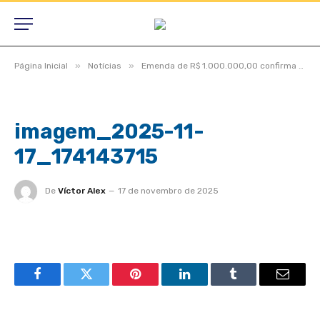
»
»
Página Inicial
Notícias
Emenda de R$ 1.000.000,00 confirma pavimentação do Distrito de Espigão do Leste
imagem_2025-11-
17_174143715
De
Víctor Alex
17 de novembro de 2025
Facebook
Twitter
Pinterest
LinkedIn
Tumblr
Email