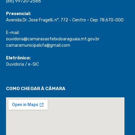
(66) 99720-2566
Presencial:
Avenida Dr. Jose Fragelli, n°. 772 – Centro – Cep: 78.670-000
E-mail:
ouvidoria@camarasaofelixdoaraguaia.mt.gov.br
camaramunicipalsfa@gmail.com
Eletrônico:
Ouvidoria
/
e-SIC
COMO CHEGAR À CÂMARA