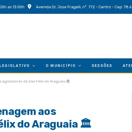
00h as 13:00h
Avenida Dr. Jose Fragelli, n°. 772 - Centro - Cep: 78
 LEGISLATIVO
O MUNICÍPIO
SESSÕES
ATE
egisladores de São Félix do Araguaia 🏛️
menagem aos
lix do Araguaia 🏛️