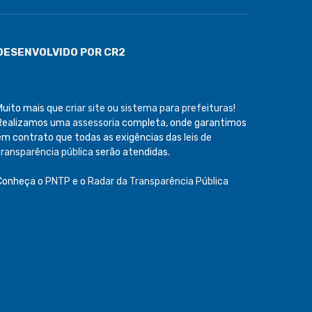
DESENVOLVIDO POR CR2
Muito mais que
criar site
ou
sistema para prefeituras
!
Realizamos uma
assessoria
completa, onde garantimos
em contrato que todas as exigências das
leis de
transparência pública
serão atendidas.
Conheça o
PNTP
e o
Radar da Transparência Pública