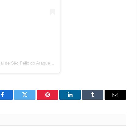
Uma publicação compartilhada por Câmara Municipal de São Félix do Araguaia (@camarasaofelixdoaraguaia)
Facebook
Twitter
Pinterest
LinkedIn
Tumblr
Email