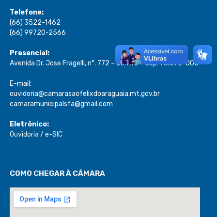
Telefone:
(66) 3522-1462
(66) 99720-2566
Presencial:
Avenida Dr. Jose Fragelli, n°. 772 – Centro – Cep: 78.670-000
E-mail:
ouvidoria@camarasaofelixdoaraguaia.mt.gov.br
camaramunicipalsfa@gmail.com
Eletrônico:
Ouvidoria
/
e-SIC
COMO CHEGAR À CÂMARA