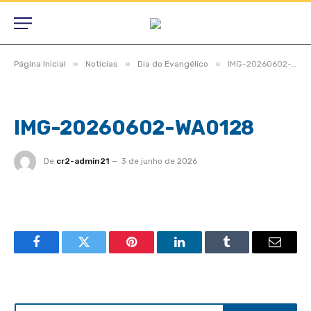
»
»
»
Página Inicial
Notícias
Dia do Evangélico
IMG-20260602-WA0128
IMG-20260602-WA0128
De
cr2-admin21
3 de junho de 2026
Facebook
Twitter
Pinterest
LinkedIn
Tumblr
Email