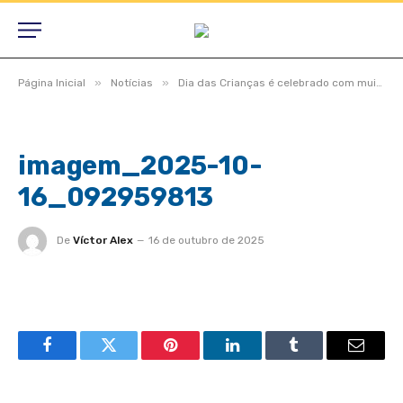
»
»
Página Inicial
Notícias
Dia das Crianças é celebrado com muita alegria em São Félix do Araguaia! 🎉
imagem_2025-10-
16_092959813
De
Víctor Alex
16 de outubro de 2025
Facebook
Twitter
Pinterest
LinkedIn
Tumblr
Email