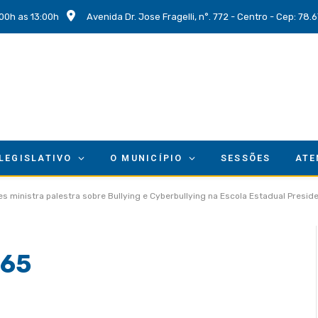
00h as 13:00h
Avenida Dr. Jose Fragelli, n°. 772 - Centro - Cep: 78
 LEGISLATIVO
O MUNICÍPIO
SESSÕES
ATE
s ministra palestra sobre Bullying e Cyberbullying na Escola Estadual Presi
65