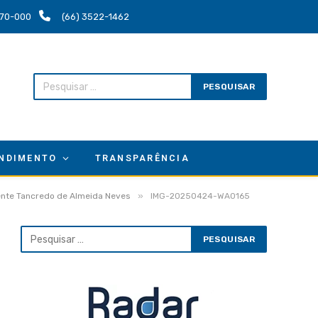
.670-000
(66) 3522-1462
NDIMENTO
TRANSPARÊNCIA
»
dente Tancredo de Almeida Neves
IMG-20250424-WA0165