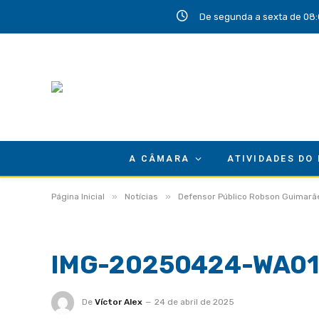
De segunda a sexta de 08:
A CÂMARA
ATIVIDADES DO
»
»
Página Inicial
Notícias
Defensor Público Robson Guimarãe
IMG-20250424-WA01
De
Víctor Alex
24 de abril de 2025