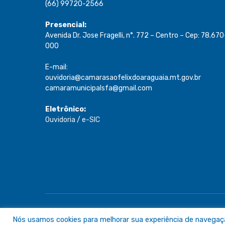
(66) 99720-2566
Presencial:
Avenida Dr. Jose Fragelli, n°. 772 – Centro – Cep: 78.670
000
E-mail:
ouvidoria@camarasaofelixdoaraguaia.mt.gov.br
camaramunicipalsfa@gmail.com
Eletrônico:
Ouvidoria
/
e-SIC
Todos os direitos reservados a Câmara de São Félix do A
Nós usamos cookies para melhorar sua experiência de navegação 