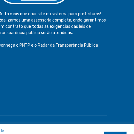
Muito mais que
criar site
ou
sistema para prefeituras
!
Realizamos uma
assessoria
completa, onde garantimos
em contrato que todas as exigências das
leis de
transparência pública
serão atendidas.
Conheça o
PNTP
e o
Radar da Transparência Pública
e
Acessar Área Administrativa
Acessar o Webmail
 de