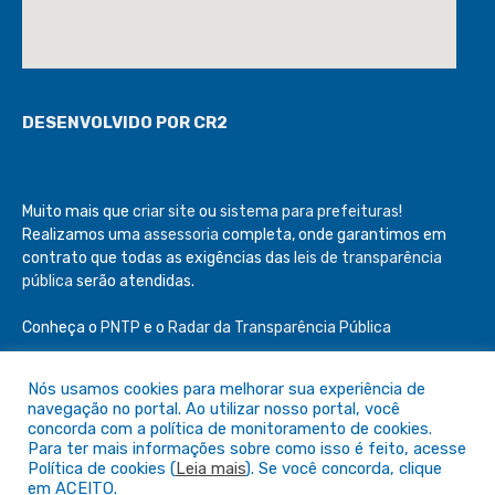
DESENVOLVIDO POR CR2
Muito mais que
criar site
ou
sistema para prefeituras
!
Realizamos uma
assessoria
completa, onde garantimos em
contrato que todas as exigências das
leis de transparência
pública
serão atendidas.
Conheça o
PNTP
e o
Radar da Transparência Pública
Nós usamos cookies para melhorar sua experiência de
navegação no portal. Ao utilizar nosso portal, você
concorda com a política de monitoramento de cookies.
Todos os direitos reservados a Câmara de São Félix do Araguaia
Para ter mais informações sobre como isso é feito, acesse
Política de cookies (
Leia mais
). Se você concorda, clique
em ACEITO.