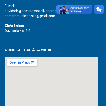
E-mail:
ouvidoria@camarasaofelixdoaraguaia.mt.gov.br
camaramunicipalsfa@gmail.com
Eletrônico:
Ouvidoria
/
e-SIC
COMO CHEGAR À CÂMARA