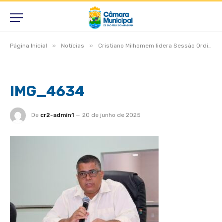
»
»
Página Inicial
Notícias
Cristiano Milhomem lidera Sessão Ordinária marcada por avanços e compromissos com São Félix do Araguaia
IMG_4634
De
cr2-admin1
20 de junho de 2025