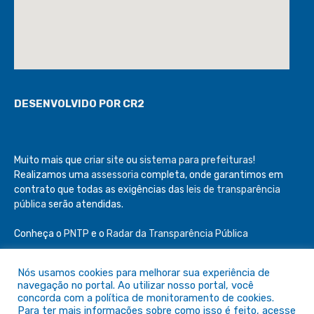
DESENVOLVIDO POR CR2
Muito mais que
criar site
ou
sistema para prefeituras
!
Realizamos uma
assessoria
completa, onde garantimos em
contrato que todas as exigências das
leis de transparência
pública
serão atendidas.
Conheça o
PNTP
e o
Radar da Transparência Pública
Nós usamos cookies para melhorar sua experiência de
navegação no portal. Ao utilizar nosso portal, você
concorda com a política de monitoramento de cookies.
Todos os direitos reservados a Câmara de São Félix do Araguaia
Para ter mais informações sobre como isso é feito, acesse