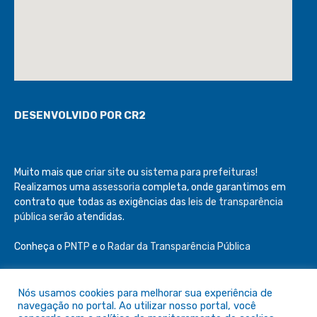
DESENVOLVIDO POR CR2
Muito mais que
criar site
ou
sistema para prefeituras
!
Realizamos uma
assessoria
completa, onde garantimos em
contrato que todas as exigências das
leis de transparência
pública
serão atendidas.
Conheça o
PNTP
e o
Radar da Transparência Pública
Nós usamos cookies para melhorar sua experiência de
navegação no portal. Ao utilizar nosso portal, você
Todos os direitos reservados a Câmara de São Félix do Araguaia