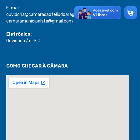
E-mail:
ouvidoria@camarasaofelixdoaraguaia.mt.gov.br
camaramunicipalsfa@gmail.com
Eletrônico:
Ouvidoria
/
e-SIC
COMO CHEGAR À CÂMARA