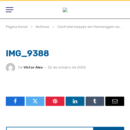
»
»
Página Inicial
Notícias
Confraternização em Homenagem ao Dia do Professor
IMG_9388
De
Víctor Alex
22 de outubro de 2025
Facebook
Twitter
Pinterest
LinkedIn
Tumblr
Email