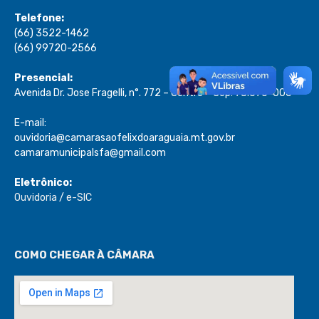
Telefone:
(66) 3522-1462
(66) 99720-2566
Presencial:
Avenida Dr. Jose Fragelli, n°. 772 – Centro – Cep: 78.670-000
E-mail:
ouvidoria@camarasaofelixdoaraguaia.mt.gov.br
camaramunicipalsfa@gmail.com
Eletrônico:
Ouvidoria
/
e-SIC
COMO CHEGAR À CÂMARA