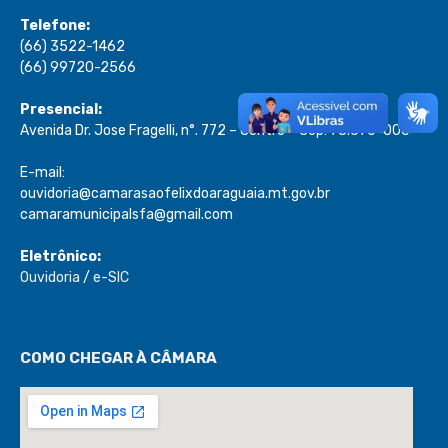
Telefone:
(66) 3522-1462
(66) 99720-2566
Presencial:
Avenida Dr. Jose Fragelli, n°. 772 – Centro – Cep: 78.670-000
E-mail:
ouvidoria@camarasaofelixdoaraguaia.mt.gov.br
camaramunicipalsfa@gmail.com
Eletrônico:
Ouvidoria
/
e-SIC
COMO CHEGAR À CÂMARA