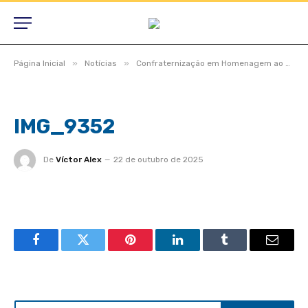
»
»
Página Inicial
Notícias
Confraternização em Homenagem ao Dia do Professor
IMG_9352
De
Víctor Alex
22 de outubro de 2025
Facebook
Twitter
Pinterest
LinkedIn
Tumblr
Email