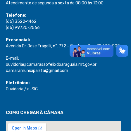
Atendimento de segunda a sexta de 08:00 às 13:00
Telefone:
(66) 3522-1462
(66) 99720-2566
Presencial:
Avenida Dr. Jose Fragelli, n°. 772 – Centro – Cep: 78.670-000
E-mail:
ouvidoria@camarasaofelixdoaraguaia.mt.gov.br
camaramunicipalsfa@gmail.com
Eletrônico:
Ouvidoria
/
e-SIC
COMO CHEGAR À CÂMARA