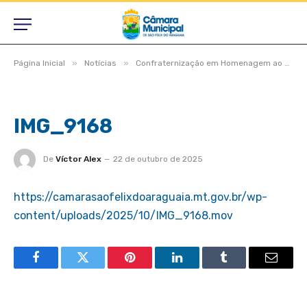
»
»
Página Inicial
Notícias
Confraternização em Homenagem ao Dia do Professor
IMG_9168
De
Víctor Alex
22 de outubro de 2025
https://camarasaofelixdoaraguaia.mt.gov.br/wp-
content/uploads/2025/10/IMG_9168.mov
Facebook
Twitter
Pinterest
LinkedIn
Tumblr
Email