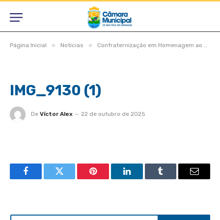
»
»
Página Inicial
Notícias
Confraternização em Homenagem ao Dia do Professor
IMG_9130 (1)
De
Víctor Alex
22 de outubro de 2025
Facebook
Twitter
Pinterest
LinkedIn
Tumblr
Email