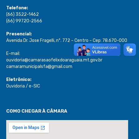
Telefone:
(66) 3522-1462
(66) 99720-2566
Presencial:
Avenida Dr. Jose Fragelli, n°. 772 – Centro – Cep: 78.670-000
E-mail:
ouvidoria@camarasaofelixdoaraguaia.mt.gov.br
camaramunicipalsfa@gmail.com
Eletrônico:
Ouvidoria
/
e-SIC
COMO CHEGAR À CÂMARA